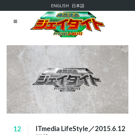
ENGLISH
日本語
ITmedia LifeStyle／2015.6.12
12